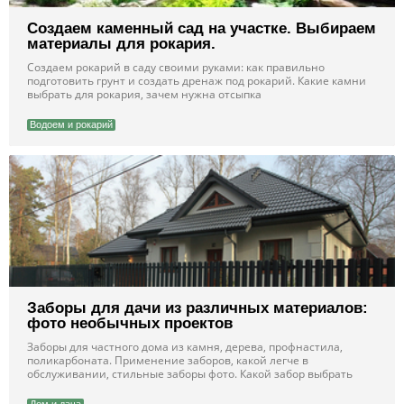
Создаем каменный сад на участке. Выбираем
материалы для рокария.
Создаем рокарий в саду своими руками: как правильно
подготовить грунт и создать дренаж под рокарий. Какие камни
выбрать для рокария, зачем нужна отсыпка
Водоем и рокарий
Заборы для дачи из различных материалов:
фото необычных проектов
Заборы для частного дома из камня, дерева, профнастила,
поликарбоната. Применение заборов, какой легче в
обслуживании, стильные заборы фото. Какой забор выбрать