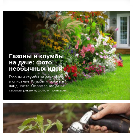
Газоны и клумбы
на даче: фото
необычных идей
Газоны и клумбы на даче, фото
и описание. Клумбы и газоны в
ландшафте. Оформление дачи
своими руками, фото и примеры
с описанием, клумбы своими
руками