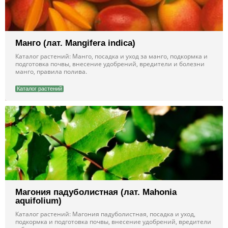
Манго (лат. Mangifera indica)
Каталог растений: Манго, посадка и уход за манго, подкормка и
подготовка почвы, внесение удобрений, вредители и болезни
манго, правила полива.
Каталог растений
Магония падуболистная (лат. Mahonia
aquifolium)
Каталог растений: Магония падуболистная, посадка и уход,
подкормка и подготовка почвы, внесение удобрений, вредители