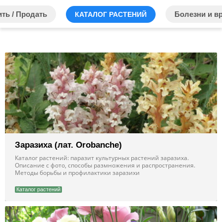
ить / Продать
Болезни и в
КАТАЛОГ РАСТЕНИЙ
Заразиха (лат. Orobanche)
Каталог растений: паразит культурных растений заразиха.
Описание с фото, способы размножения и распространения.
Методы борьбы и профилактики заразихи
Каталог растений