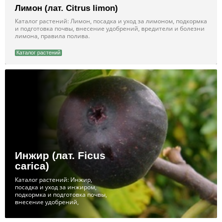
Лимон (лат. Citrus limon)
Каталог растений: Лимон, посадка и уход за лимоном, подкормка
и подготовка почвы, внесение удобрений, вредители и болезни
лимона, правила полива.
Каталог растений
Инжир (лат. Ficus
carica)
Каталог растений: Инжир,
посадка и уход за инжиром,
подкормка и подготовка почвы,
внесение удобрений,
вредители и болезни инжира,
правила полива.