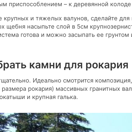
ым приспособлением – к деревянной колоде 
е крупных и тяжелых валунов, сделайте для
рх щебня насыпьте слой в 5см крупнозернис
истема готова и можно засыпать ее грунтом
брать камни для рокария
тщательно. Идеально смотрится композиция,
т размера рокария) массивных гранитных вал
окатыши и крупная галька.