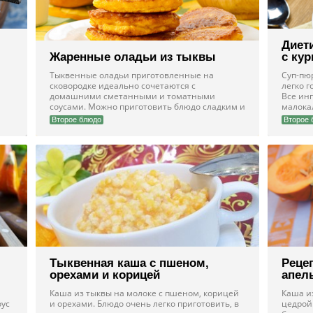
Диет
Жаренные оладьи из тыквы
с кур
Тыквенные оладьи приготовленные на
Суп-пюр
сковородке идеально сочетаются с
легко г
домашними сметанными и томатными
Все ин
соусами. Можно приготовить блюдо сладким и
малока
подать к чаю
Второе блюдо
Второе 
Тыквенная каша с пшеном,
Реце
орехами и корицей
апел
Каша из тыквы на молоке с пшеном, корицей
Каша и
оус
и орехами. Блюдо очень легко приготовить, в
цедрой