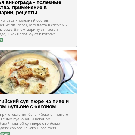
ья винограда - полезные
ства, применение в
нарии, рецепты
нограда - полезный состав.
ение виноградного листа в свежем и
м виде. Зачем маринуют листья
да, и как используют в готовке
ье
гийский суп-пюре на пиве и
ом бульоне с беконом
 приготовления бельгийского пивного
 мясным бульоном и беконом.
йский пивной суп-пюре с грибами
 даже самого изысканного гостя
блюдо