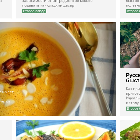
и
зависимости от ингредиентов можно
быстро
подавать как сладкий десерт
полезна
Второе блюдо
Второе 
Русс
быст
Как при
м имеет
пригот
Идеаль
ляется
к столу
Второе 