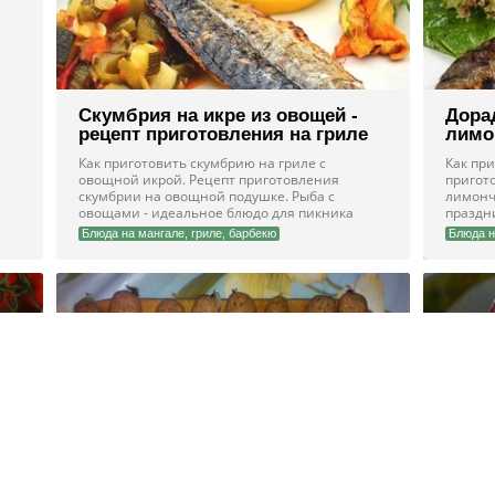
Скумбрия на икре из овощей -
Дорад
рецепт приготовления на гриле
лимо
Как приготовить скумбрию на гриле с
Как при
овощной икрой. Рецепт приготовления
пригот
скумбрии на овощной подушке. Рыба с
лимонч
овощами - идеальное блюдо для пикника
праздн
Блюда на мангале, гриле, барбекю
Блюда н
Дачные колбаски для гриля с
Реце
зеленью и вином
жарк