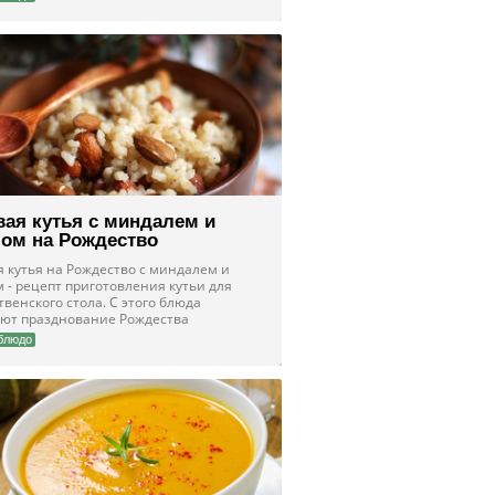
вая кутья с миндалем и
ом на Рождество
я кутья на Рождество с миндалем и
 - рецепт приготовления кутьи для
венского стола. С этого блюда
ют празднование Рождества
блюдо