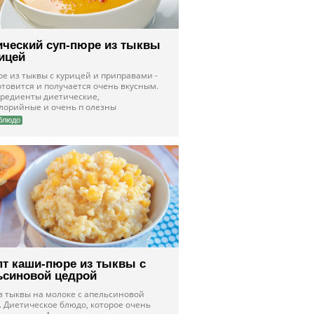
ический суп-пюре из тыквы
ицей
е из тыквы с курицей и приправами -
отовится и получается очень вкусным.
гредиенты диетические,
лорийные и очень п олезны
блюдо
пт каши-пюре из тыквы с
ьсиновой цедрой
з тыквы на молоке с апельсиновой
. Диетическое блюдо, которое очень