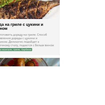
а на гриле с цукини и
ном
готовить дораду на гриле. Способ
овления дорады с цукини и
иком. Деликатес подойдет к
ичному столу, подается с белым вином
а мангале, гриле, барбекю
пт домашних колбасок для
и на мангале