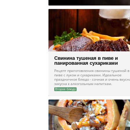
Свинина тушеная в пиве и
панированная сухариками
Рецепт приготовления свинины тушеной в
пиве с луком и сухариками. Идеальное
праздничное блюдо - сочная и очень вкусн
закуска к алкогольным напиткам.
Второе блюдо