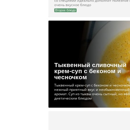
со специями идеально дополнит полезное 
очень вкусное блюдо
Второе блюдо
Тыквенный сливочный
крем-суп с беконом и
чесночком
Тыквенный крем-суп с беконом и чесночко
нежный приятный вкус и необыкновенный
аромат. Суп из тыквы очень сытный, но яв
диетическим блюдом