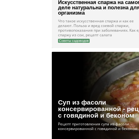
Искусственная спаржа на само
деле натуральна и полезна дл
организма
Что такое искусственная спаржа и как ее
делают. Польза и вред соевой спаржи,
противопоказания при заболеваниях. Как е
спаржу из сои, рецепт салата
Советы садоводов
Суп из фасоли
консервированной - рец
с говядиной и беконом
Рецепт приготовления супа из фасоли
консервированной с говядиной и беконом.