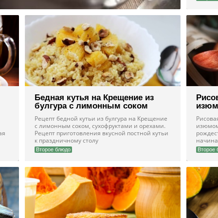
Бедная кутья на Крещение из
Рисо
булгура с лимонным соком
изюм
Рецепт бедной кутьи из булгура на Крещение
Рисова
с лимонным соком, сухофруктами и орехами.
изюмом
ая
Рецепт приготовления вкусной постной кутьи
рождест
к праздничному столу
начина
Второе блюдо
Второе 