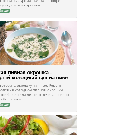
 готовится. Ароматная каша-пюре
 для детей и взрослых
блюдо
кая пивная окрошка -
рый холодный суп на пиве
готовить окрошку на пиве. Рецепт
овления холодной пивной окрошки.
ное блюдо для летнего вечера, подают
 в День пива
блюдо