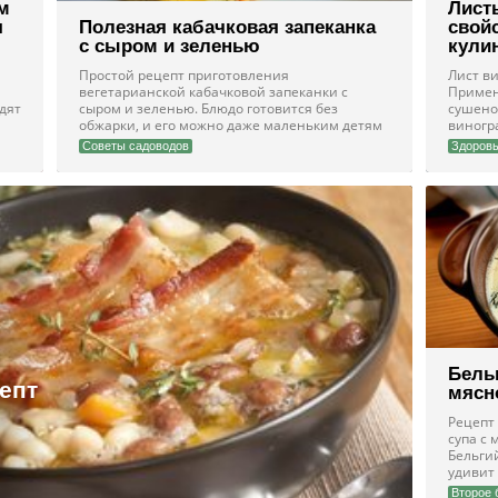
м
Лист
я
Полезная кабачковая запеканка
свой
с сыром и зеленью
кули
Простой рецепт приготовления
Лист ви
вегетарианской кабачковой запеканки с
Примен
дят
сыром и зеленью. Блюдо готовится без
сушено
обжарки, и его можно даже маленьким детям
виногра
Советы садоводов
Здоров
Бель
епт
мясн
Рецепт
супа с
Бельги
удивит
Второе 