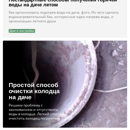
воды на даче летом
Как организовать подогрев воды на даче, фото. Из чего сделать
водонагревательный бак, интересные идеи нагрева воды, и
организации летнего душа
Дом и постройки
Простой способ
очистки колодца
на даче
Решаем проблему с
заиливанием и отсутствием
воды в колодце. Легкий способ
очистить колодец погружным
насосом - пошаговая
инструкция от опытного