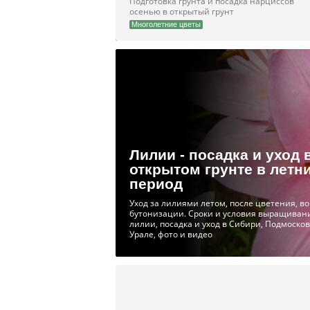
Подготовка грунта и посадка нарциссов
осенью в открытый грунт
Многолетние цветы
Лилии - посадка и уход 
открытом грунте в летн
период
Уход за лилиями летом, после цветения, в
бутонизации. Сроки и условия выращиван
лилии, посадка и уход в Сибири, Подмосков
Урале, фото и видео