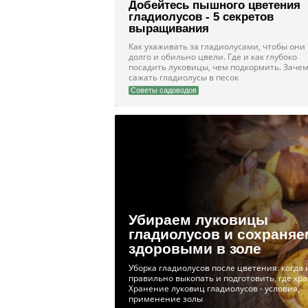
Добейтесь пышного цветения
гладиолусов - 5 секретов
выращивания
Как ухаживать за гладиолусами, чтобы они
долго и обильно цвели. Где и как глубоко
посадить луковицы, чем подкормить. Заче
сажать гладиолусы в песок
Советы садоводов
Убираем луковицы
гладиолусов и сохраняе
здоровыми в золе
Уборка гладиолусов после цветения: когда 
правильно выкопать и подготовить, где хра
Хранение луковиц гладиолусов - условия,
применение золы