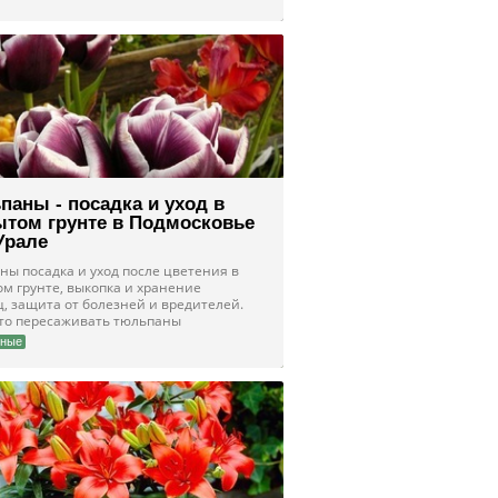
паны - посадка и уход в
ытом грунте в Подмосковье
Урале
ны посадка и уход после цветения в
ом грунте, выкопка и хранение
ц, защита от болезней и вредителей.
сто пересаживать тюльпаны
чные