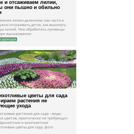
м и отсаживаем лилии,
ы они пышно и обильно
и
жение лилии делением: как часто и
ужно отсаживать деток, как выкопать
цы лилий. Чем обработать луковицы
при высаживании
садоводов
ихотливые цветы для сада
бираем растения не
ующие ухода
отливые растения для сада - виды
ых цветов, практически не требующих
 Однолетние и многолетние
отливые цветы для сада, фото