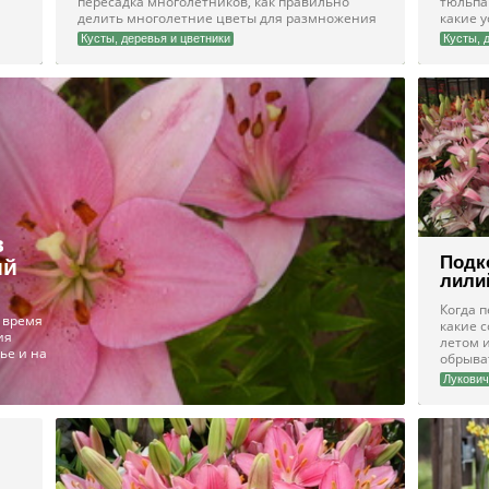
пересадка многолетников, как правильно
тюльпа
делить многолетние цветы для размножения
какие 
Кусты, деревья и цветники
Кусты, 
в
Подк
ий
лили
Когда 
о время
какие 
ия
летом и
ье и на
обрыва
Лукови