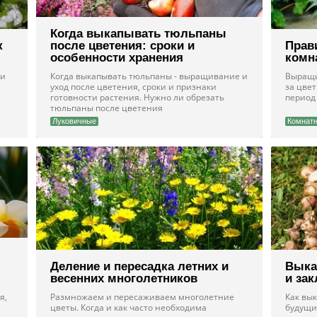
Когда выкапывать тюльпаны
к
после цветения: сроки и
Прав
особенности хранения
комн
 и
Когда выкапывать тюльпаны - выращивание и
Выращи
уход после цветения, сроки и признаки
за цве
готовности растения. Нужно ли обрезать
период
тюльпаны после цветения
Луковичные
Комнатн
Деление и пересадка летних и
Выка
весенних многолетников
и за
я,
Размножаем и пересаживаем многолетние
Как вы
цветы. Когда и как часто необходима
будущи