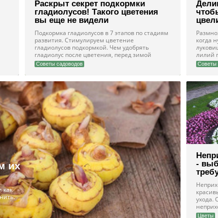
Раскрыт секрет подкормки
Дели
гладиолусов! Такого цветения
чтоб
вы еще не видели
цвел
Подкормка гладиолусов в 7 этапов по стадиям
Размно
развития. Стимулируем цветение
когда н
м
гладиолусов подкормкой. Чем удобрять
лукови
гладиолус после цветения, перед зимой
лилий 
Советы садоводов
Советы 
Непр
- вы
м их
треб
Неприх
и как
красив
нить.
ухода.
неприх
Цветы