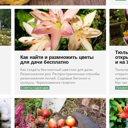
Тюль
Как найти и размножить цветы
откр
для дачи бесплатно
и на 
Как создать бесплатный цветник для дачи.
Тюльпа
Размножение роз. Распространенные способы
открыт
размножения лилий. Садовые бегонии и
лукови
колеусы. Черенкование георгин.
Как ча
Советы садоводов
Лукови