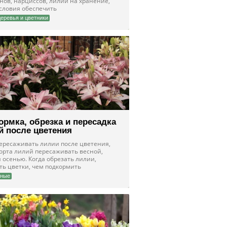
нов, нарциссов, лилий на хранение,
условия обеспечить
деревья и цветники
ормка, обрезка и пересадка
й после цветения
пересаживать лилии после цветения,
сорта лилий пересаживать весной,
 осенью. Когда обрезать лилии,
ть цветки, чем подкормить
чные