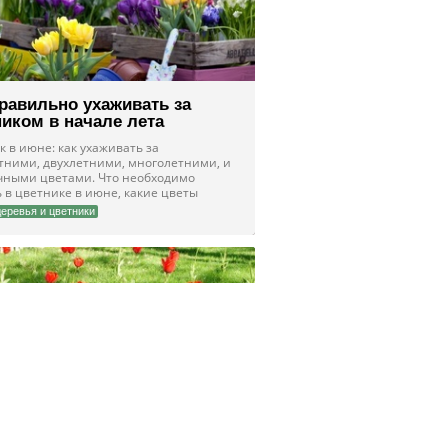
правильно ухаживать за
ником в начале лета
 в июне: как ухаживать за
тними, двухлетними, многолетними, и
чными цветами. Что необходимо
 в цветнике в июне, какие цветы
ть
деревья и цветники
ем луковичные цветы на
е