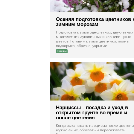
Осеняя подготовка цветников 
зимним морозам
Подготовка к зиме однолетних, двухлетних
многолетних луковичных и корневищных
цветов. Готовим к зиме цветники: полив,
подкормка, обрезка, укрытие
Цветы
Нарциссы - посадка и уход в
открытом грунте во время и
после цветения
Когда выкапывать нарциссы после цветени
нужно ли их, обрезать и пересаживать.