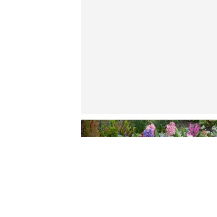
Подкормка луковичных и
первоцветов: стимулируем рос
и цветение