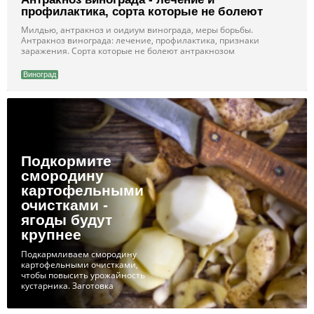
профилактика, сорта которые не болеют
Милдью, антракноз и оидиум винограда, меры борьбы.
Антракноз винограда: лечение, профилактика, признаки
заражения. Сорта которые не болеют антракнозом
Виноград
Подкормите
смородину
картофельными
очистками -
ягоды будут
крупнее
Подкармливаем смородину
картофельными очистками,
чтобы повысить урожайность
кустарника. Заготовка
удобрения зимой и летом,
приготовление подкормки