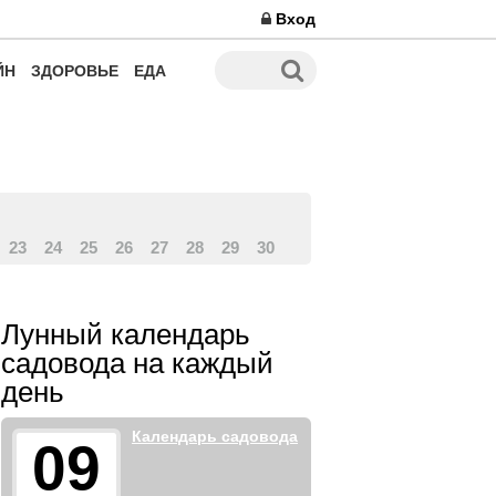
Вход
ЙН
ЗДОРОВЬЕ
ЕДА
23
24
25
26
27
28
29
30
Лунный календарь
садовода на каждый
день
Календарь садовода
09