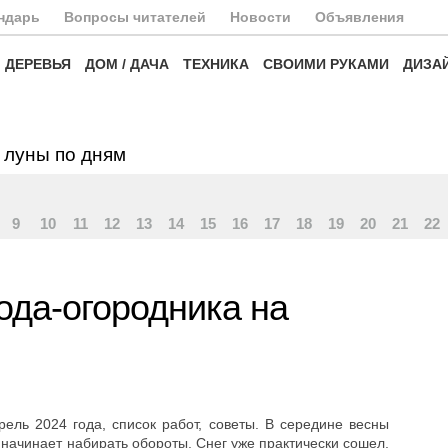
ндарь
Вопросы читателей
Новости
Объявления
ДЕРЕВЬЯ
ДОМ / ДАЧА
ТЕХНИКА
СВОИМИ РУКАМИ
ДИЗА
 луны по дням
9
10
11
12
13
14
15
16
17
18
19
20
21
22
ода-огородника на
ель 2024 года, список работ, советы. В середине весны
 начинает набирать обороты. Снег уже практически сошел,