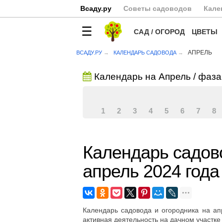
Всаду.ру
Советы садоводов
Кале
САД / ОГОРОД
ЦВЕТЫ
АПРЕЛЬ
ВСАДУ.РУ
КАЛЕНДАРЬ САДОВОДА
Календарь на Апрель / фаза
1
2
3
4
5
6
7
8
Календарь садов
апрель 2024 года
Календарь садовода и огородника на апр
активная деятельность на дачном участке