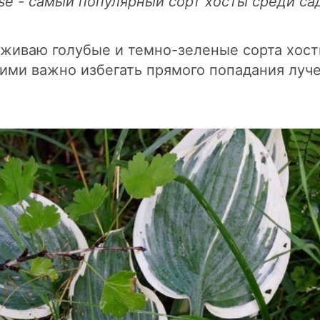
ise - самый популярный сорт хосты среди с
живаю голубые и темно-зеленые сорта хост
 ними важно избегать прямого попадания луч