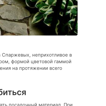
да Спаржевых, неприхотливое в
ером, формой цветовой гаммой
тения на протяжении всего
биться
рать посадочный материал. При