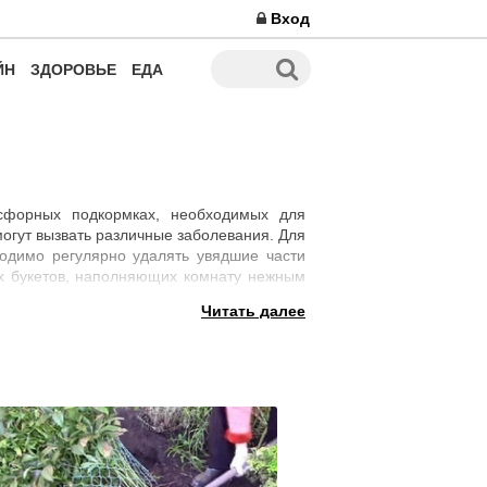
Вход
ЙН
ЗДОРОВЬЕ
ЕДА
сфорных подкормках, необходимых для
огут вызвать различные заболевания. Для
одимо регулярно удалять увядшие части
ных букетов, наполняющих комнату нежным
нца.
Читать далее
а на хорошо развитых побегах прищипнуть
. В августе следует завершить сбор ягод
омпост, и прищипните верхушки молодых
на будущий год. Декоративные деревья в
ний. В конце месяца необходимо провести
уляции воздуха.