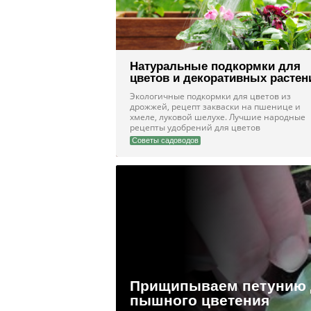
Натуральные подкормки для
цветов и декоративных растен
Экологичные подкормки для цветов из
дрожжей, рецепт закваски на пшенице и
хмеле, луковой шелухе. Лучшие народные
рецепты удобрений для цветов
Советы садоводов
Прищипываем петунию 
пышного цветения