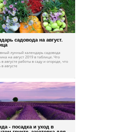
дарь садовода на август.
ица
вный лунный календарь садовода
ика на август 2019 в таблице. Что
 в августе работы в саду и огороде, что
 в августе
да - посадка и уход в
том грунте, заготовка для