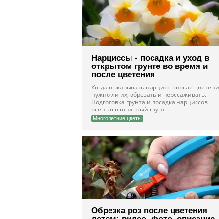
Нарциссы - посадка и уход в
открытом грунте во время и
после цветения
Когда выкапывать нарциссы после цветени
нужно ли их, обрезать и пересаживать.
Подготовка грунта и посадка нарциссов
осенью в открытый грунт
Многолетние цветы
Обрезка роз после цветения
летом: видео, фото, описание