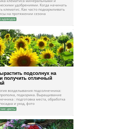
мка клематиса минеральными и
ческими удобрениями. Когда начинать
ь клематис. Как часто подкармливать
исы на протяжении сезона
садоводов
вырастить подсолнух на
 и получить отличный
ай
огия возделывания подсолнечника:
 прополка, подкормка. Выращивание
ечника : подготовка места, обработка
посадка и уход, фото
ние цветы