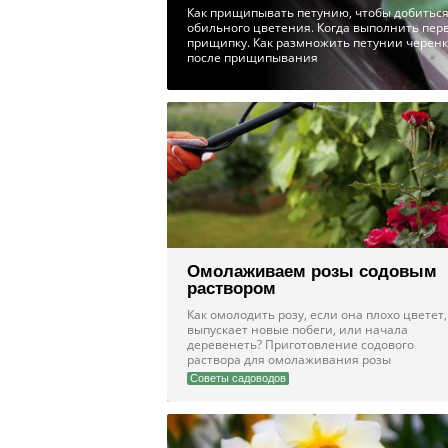
Как прищипывать петунию, чтобы добитьс
обильного цветения. Когда выполнить пер
прищипку. Как размножить петунии черен
после прищипывания
Омолаживаем розы содовым
раствором
Как омолодить розу, если она плохо цветет,
выпускает новые побеги, или начала
деревенеть? Приготовление содового
раствора для омолаживания розы
Советы садоводов