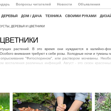
ндарь
Вопросы читателей
Новости
Объявления
ДЕРЕВЬЯ
ДОМ / ДАЧА
ТЕХНИКА
СВОИМИ РУКАМИ
ДИЗА
КУСТЫ, ДЕРЕВЬЯ И ЦВЕТНИКИ
 ЦВЕТНИКИ
етущих растений. В это время они нуждаются в калийно-фо
собого внимания требуют к себе розы. Холодные ночи и туманы м
 опрыскивание "Фитоспорином", или раствором мочевины. Необх
гом воспаления различных инфекций. Август - это сезон красоч
ветует срезать цветы ранним утром или вечером после захода сол
торые прекратили плодоносить, удалить слаборазвитую поросль, 
бирать урожай поздней малины, и проводить внекорневые подкормки
х сортов. После этого подсыпьте под куст свежую землю или к
 поливают. Все эти мероприятия способствуют закладке урожая 
кольку влажная среда способствует развитию грибковых заболева
ния выбранной формы кроны, проредить ветви для улучшения цирк