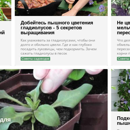
Добейтесь пышного цветения
Не цв
гладиолусов - 5 секретов
мельч
ий
выращивания
пере
Как ухаживать за гладиолусами, чтобы они
Что дел
долго и обильно цвели. Где и как глубоко
обмельч
посадить луковицы, чем подкормить. Зачем
переса
сажать гладиолусы в песок
корни 
Советы садоводов
Советы 
Подк
для
пышн