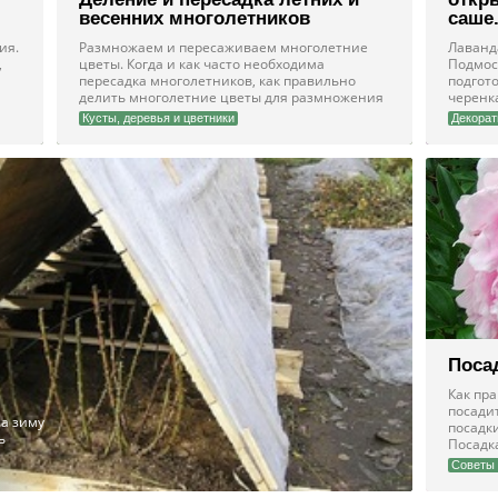
весенних многолетников
саше
ия.
Размножаем и пересаживаем многолетние
Лаванда
,
цветы. Когда и как часто необходима
Подмоск
пересадка многолетников, как правильно
подгот
делить многолетние цветы для размножения
черенк
Кусты, деревья и цветники
Декорат
Поса
Как пр
посадит
на зиму
посадк
ь
Посадка
Советы 