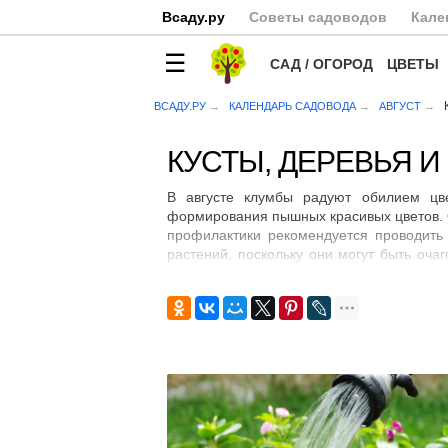
Всаду.ру
Советы садоводов
Кале
САД / ОГОРОД
ЦВЕТЫ
ВСАДУ.РУ
КАЛЕНДАРЬ САДОВОДА
АВГУСТ
КУСТЫ, ДЕРЕВЬЯ И
В августе клумбы радуют обилием цв
формирования пышных красивых цветов. О
профилактики рекомендуется проводить
растений, поскольку они могут быть оча
ароматом. Лунный календарь садовода со
В малиннике следует вырезать ветки, ко
точку роста. Не забывайте регулярно со
черной смородины и крыжовника поздни
побегов. В конце месяца кусты обильно
августе не стоит обильно поливать, пос
регулирующую обрезку с целью поддержа