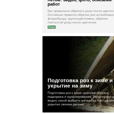
работ
Как правильно обрезать розы после цветен
Основные правила обрезки роз штамбовых
флорибунда, крупноцветковых, обрезка
плетистой розы после цветения
Розы
Подготовка роз к зиме и
укрытие на зиму
Подготовка роз к зиме: осенняя обрезка,
подкормка и мульчирование. Укрытие роз 
видео, какой выбрать материал. Как сделат
укрытие своими руками