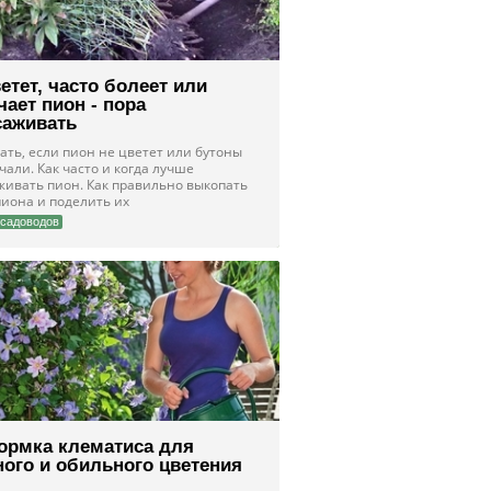
етет, часто болеет или
ает пион - пора
саживать
ать, если пион не цветет или бутоны
али. Как часто и когда лучше
живать пион. Как правильно выкопать
пиона и поделить их
садоводов
ормка клематиса для
ого и обильного цветения