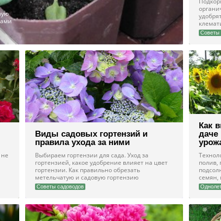
Подкор
я
органи
вую
удобрят
ками
клемат
Советы 
Как 
Виды садовых гортензий и
даче
правила ухода за ними
урож
 не
Выбираем гортензии для сада. Уход за
Технол
гортензией, какое удобрение влияет на цвет
полив,
гортензии. Как правильно обрезать
подсолн
метельчатую и садовую гортензию
семян, 
Советы садоводов
Однолет