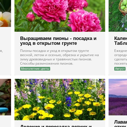
Выращиваем пионы - посадка и
Кален
уход в открытом грунте
Табл
я,
Пионы посадка и уход в открытом грунте
Ежедне
весной, летом и осенью, обрезка и укрытие на
огородн
зиму древовидных и травянистых пионов.
сделать
Способы размножения пионов.
посеять
Многолетние цветы
Август
Лаван
Деление и пересадка летних и
откры