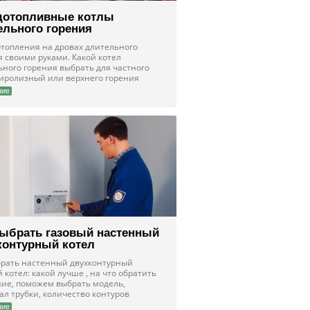
дотопливные котлы
ельного горения
отопления на дровах длительного
я своими руками. Какой котел
ьного горения выбрать для частного
пиролизный или верхнего горения
ние
выбрать газовый настенный
контурный котел
брать настенный двухконтурный
 котел: какой лучше , на что обратить
ие, поможем выбрать модель,
ал трубки, количество контуров
ние