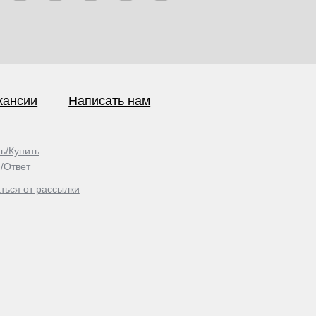
кансии
Написать нам
ь/Купить
/Ответ
ться от рассылки