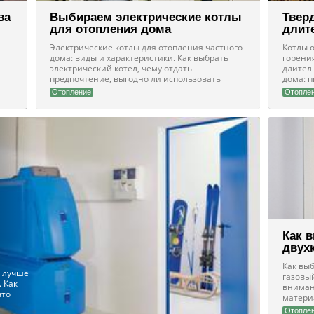
ва
Выбираем электрические котлы
Твер
для отопления дома
длит
Электрические котлы для отопления частного
Котлы 
дома: виды и характеристики. Как выбрать
горени
электрический котел, чему отдать
длител
предпочтение, выгодно ли использовать
дома: 
Отопление
Отопле
Как 
двух
Как вы
й лучше
газовый
. Как
вниман
что
матери
Отопле