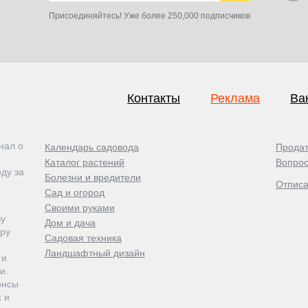
Присоединяйтесь! Уже более 250,000 подписчиков
Контакты
Реклама
Ва
нал о
Календарь садовода
Продат
а
Каталог растений
Вопрос
ду за
Болезни и вредители
Отписа
Сад и огород
Своими руками
ву
Дом и дача
ору
Садовая техника
Ландшафтный дизайн
 и
и.
онсы
 и