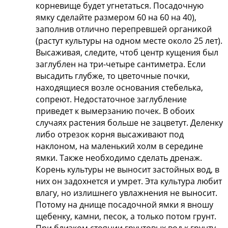
корневище будет угнетаться. Посадочную
ямку сделайте размером 60 на 60 на 40),
заполнив отлично перепревшей органикой
(растут культуры на одном месте около 25 лет).
Высаживая, следите, чтоб центр кущения был
заглублен на три-четыре сантиметра. Если
высадить глубже, то цветочные почки,
находящиеся возле основания стебелька,
сопреют. Недостаточное заглубление
приведет к вымерзанию почек. В обоих
случаях растения больше не зацветут. Деленку
либо отрезок корня высаживают под
наклоном, на маленький холм в середине
ямки. Также необходимо сделать дренаж.
Корень культуры не выносит застойных вод, в
них он задохнется и умрет. Эта культура любит
влагу, но излишнего увлажнения не выносит.
Потому на днище посадочной ямки я вношу
щебенку, камни, песок, а только потом грунт.