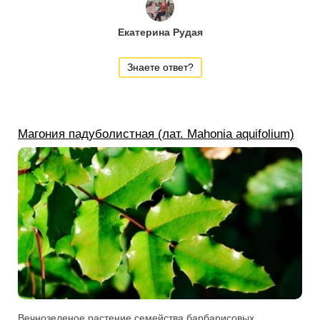
Екатерина Рудая
Знаете ответ?
Магония падуболистная (лат. Mahonia aquifolium)
Вечнозеленое растение семейства барбарисовых.