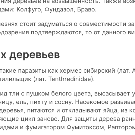
ния деревьев на возвышенность. Также воз
ами: Колфуго, Фундазол, Браво.
езнях стоит задуматься о совместимости за
дозрения подтверждаются, то от данного вид
х деревьев
кие паразиты как хермес сибирский (лат. Ap
илильщик (лат. Tenthredinidae).
д тли с пушком белого цвета, высасывает у
ицу, ель, пихту и сосну. Насекомое развив
еревья, питаются и откладывают яйца, из 
яющие цикл заново. Для защиты дерева ранн
идами и фумигатором Фумитоксом, Раптором