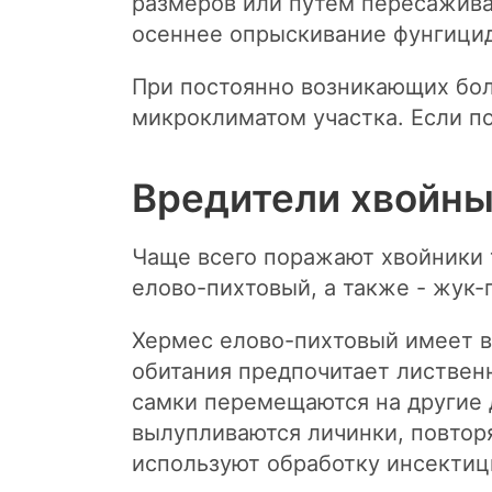
размеров или путем пересажива
осеннее опрыскивание фунгицид
При постоянно возникающих бол
микроклиматом участка. Если по
Вредители хвойны
Чаще всего поражают хвойники та
елово-пихтовый, а также - жук-п
Хермес елово-пихтовый имеет ви
обитания предпочитает лиственн
самки перемещаются на другие д
вылупливаются личинки, повтор
используют обработку инсектиц