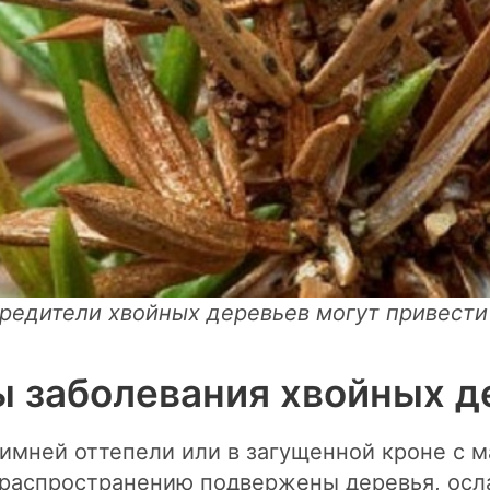
вредители хвойных деревьев могут привести 
 заболевания хвойных д
зимней оттепели или в загущенной кроне с 
х распространению подвержены деревья, ос