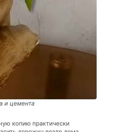
а и цемента
чную копию практически
асить дорожку возле дома,