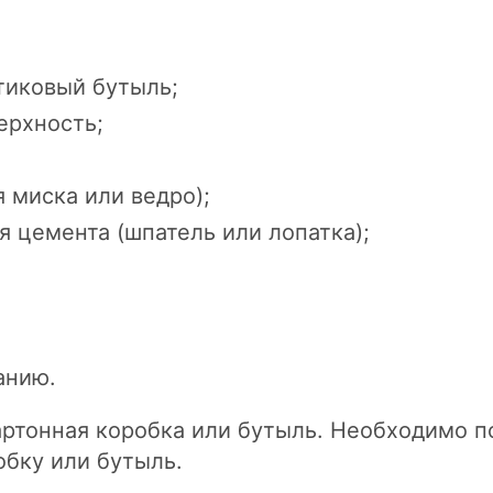
тиковый бутыль;
ерхность;
 миска или ведро);
 цемента (шпатель или лопатка);
анию.
артонная коробка или бутыль. Необходимо п
обку или бутыль.