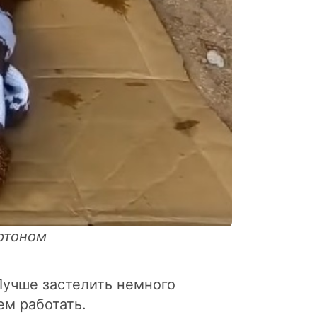
ртоном
Лучше застелить немного
ем работать.