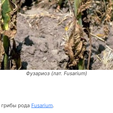
Фузариоз (лат. Fusarium)
 грибы рода
Fusarium
.